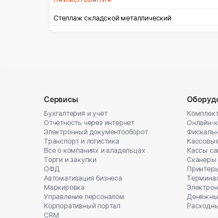
Стеллаж складской металлический
Сервисы
Оборуд
Бухгалтерия и учет
Комплект
Отчетность через интернет
Онлайн-
Электронный документооборот
Фискальн
Транспорт и логистика
Кассовы
Все о компаниях и владельцах
Кассы с
Торги и закупки
Сканеры
ОФД
Принтеры
Автоматизация бизнеса
Термина
Маркировка
Электрон
Управление персоналом
Денежны
Корпоративный портал
Расходн
CRM