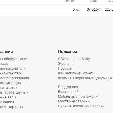
Кол-во
Цена
Су
6
37 610
225 
шт
.00
ование
Полезное
ы оборудования
СБИС теперь Saby
кассы
Журнал
ые накопители
Новости
е компьютеры
Как заполнить отчеты
амообслуживания
Форматы первичных документ
 штрихкодов
Поддержка
 этикеток
База знаний
лы сбора данных
Мобильные приложения
ные весы
Мастер настройки
е ящики
Скачать локальные версии
ые материалы