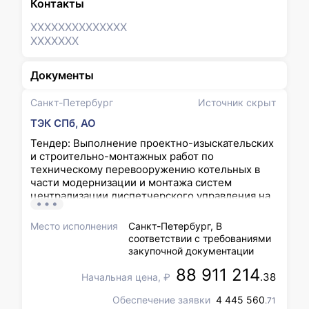
Контакты
XXXXXXX
XXXXXXX
XXXXXXX
Документы
Санкт-Петербург
Источник скрыт
ТЭК СПб, АО
Тендер: Выполнение проектно-изыскательских
и строительно-монтажных работ по
техническому перевооружению котельных в
части модернизации и монтажа систем
централизации диспетчерского управления на
котельных АО «ТЭК СПб» с интеграцией в ИАС
Энергобаланс (СМР), включая узлы учета
Место исполнения
Санкт-Петербург, В
энергоресурсов (ПИР, СМР)
соответствии с требованиями
закупочной документации
88 911 214
.38
Начальная цена, ₽
Обеспечение заявки
4 445 560
.71