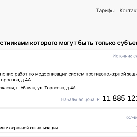
Тарифы
Контак
которого могут быть только субъекты малого и среднего 
Источник с
лнение работ по модернизации систем противопожарной защ
Торосова, д.4А
касия, г. Абакан, ул. Торосова, д.4А
11 885 12
Начальная цена, ₽
Кол-в
ии и охранной сигнализации