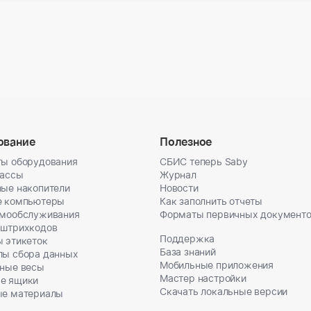
ование
Полезное
ы оборудования
СБИС теперь Saby
кассы
Журнал
ые накопители
Новости
е компьютеры
Как заполнить отчеты
амообслуживания
Форматы первичных документ
 штрихкодов
Поддержка
 этикеток
База знаний
лы сбора данных
Мобильные приложения
ные весы
Мастер настройки
е ящики
Скачать локальные версии
ые материалы