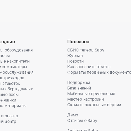
ование
Полезное
ы оборудования
СБИС теперь Saby
кассы
Журнал
ые накопители
Новости
е компьютеры
Как заполнить отчеты
амообслуживания
Форматы первичных документ
 штрихкодов
Поддержка
 этикеток
База знаний
лы сбора данных
Мобильные приложения
ные весы
Мастер настройки
е ящики
Скачать локальные версии
ые материалы
Демо
 и оплата
Отзывы о Saby
ый центр
Академия Saby