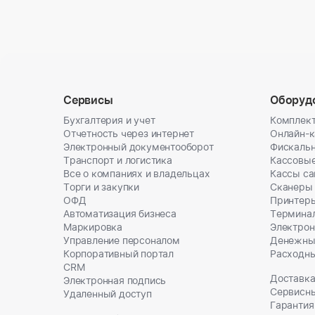
Сервисы
Оборуд
Бухгалтерия и учет
Комплект
Отчетность через интернет
Онлайн-
Электронный документооборот
Фискальн
Транспорт и логистика
Кассовы
Все о компаниях и владельцах
Кассы с
Торги и закупки
Сканеры
ОФД
Принтеры
Автоматизация бизнеса
Термина
Маркировка
Электрон
Управление персоналом
Денежны
Корпоративный портал
Расходн
CRM
Доставка
Электронная подпись
Сервисн
Удаленный доступ
Гарантия