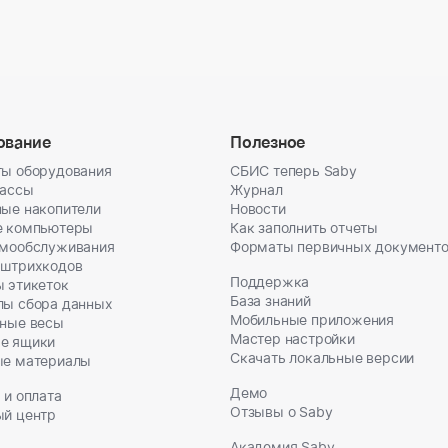
ование
Полезное
ы оборудования
СБИС теперь Saby
кассы
Журнал
ые накопители
Новости
е компьютеры
Как заполнить отчеты
амообслуживания
Форматы первичных документ
 штрихкодов
Поддержка
 этикеток
База знаний
лы сбора данных
Мобильные приложения
ные весы
Мастер настройки
е ящики
Скачать локальные версии
ые материалы
Демо
 и оплата
Отзывы о Saby
ый центр
Академия Saby