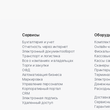
Сервисы
Оборуд
Бухгалтерия и учет
Комплект
Отчетность через интернет
Онлайн-
Электронный документооборот
Фискальн
Транспорт и логистика
Кассовы
Все о компаниях и владельцах
Кассы с
Торги и закупки
Сканеры
ОФД
Принтеры
Автоматизация бизнеса
Термина
Маркировка
Электрон
Управление персоналом
Денежны
Корпоративный портал
Расходн
CRM
Доставка
Электронная подпись
Сервисн
Удаленный доступ
Гарантия