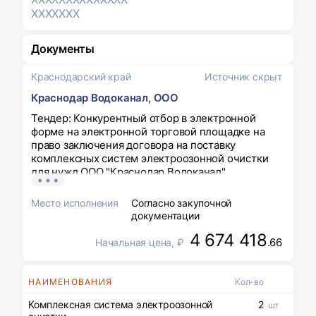
XXXXXXX
Документы
Краснодарский край
Источник скрыт
Краснодар Водоканал, ООО
Тендер: Конкурентный отбор в электронной
форме на электронной торговой площадке на
право заключения договора на поставку
комплексных систем электроозонной очистки
для нужд ООО "Краснодар Водоканал",
проводимый не централизованно ООО
«Краснодар Водоканал».
Место исполнения
Согласно закупочной
документации
4 674 418
.66
Начальная цена, ₽
НАИМЕНОВАНИЯ
Кол-во
Комплексная система электроозонной
2
шт