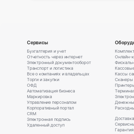
Сервисы
Оборуд
Бухгалтерия и учет
Комплект
Отчетность через интернет
Онлайн-
Электронный документооборот
Фискальн
Транспорт и логистика
Кассовы
Все о компаниях и владельцах
Кассы с
Торги и закупки
Сканеры
ОФД
Принтеры
Автоматизация бизнеса
Термина
Маркировка
Электрон
Управление персоналом
Денежны
Корпоративный портал
Расходн
CRM
Доставка
Электронная подпись
Сервисн
Удаленный доступ
Гарантия