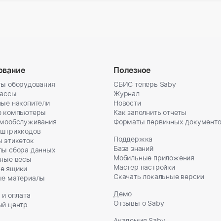
ование
Полезное
ы оборудования
СБИС теперь Saby
кассы
Журнал
ые накопители
Новости
е компьютеры
Как заполнить отчеты
амообслуживания
Форматы первичных документ
 штрихкодов
Поддержка
 этикеток
База знаний
лы сбора данных
Мобильные приложения
ные весы
Мастер настройки
е ящики
Скачать локальные версии
ые материалы
Демо
 и оплата
Отзывы о Saby
ый центр
Академия Saby