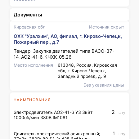
Документы
Кировская обл
Источник скрыт
ОХК "Уралхим", АО, филиал, г. Кирово-Чепецк,
Пожарный пер., д.7
Тендер: Закупка двигателей типа ВАСО-37-
14_АО2-41-6_КЧХК_05.26
Место исполнения
613048, Россия, Кировская
обл, г. Кирово-Чепецк,
Западный проезд, д. 9
Без указания цены
НАИМЕНОВАНИЯ
2
Электродвигатель АО2-41-6 У3 3кВт
шту
1000об/мин 380В IM1081
1
Двигатель электрический асинхронный;
шту
37кВт; 380В; 80.5А 3; 428.6об/мин;