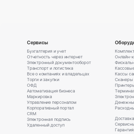
Сервисы
Оборуд
Бухгалтерия и учет
Комплект
Отчетность через интернет
Онлайн-
Электронный документооборот
Фискальн
Транспорт и логистика
Кассовы
Все о компаниях и владельцах
Кассы с
Торги и закупки
Сканеры
ОФД
Принтеры
Автоматизация бизнеса
Термина
Маркировка
Электрон
Управление персоналом
Денежны
Корпоративный портал
Расходн
CRM
Доставка
Электронная подпись
Сервисн
Удаленный доступ
Гарантия