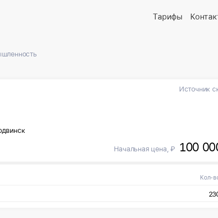
Тарифы
Контак
ышленность
Источник с
одвинск
100 00
Начальная цена, ₽
Кол-в
23