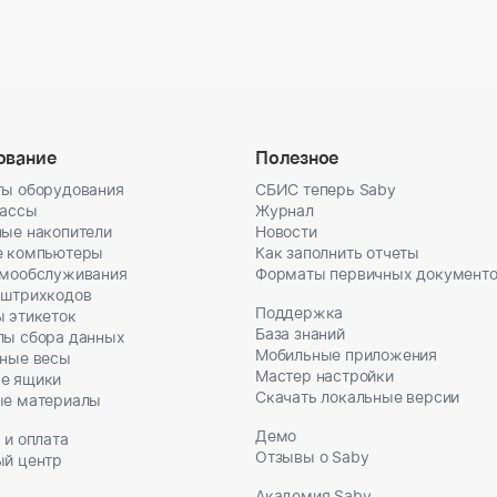
ование
Полезное
ы оборудования
СБИС теперь Saby
кассы
Журнал
ые накопители
Новости
е компьютеры
Как заполнить отчеты
амообслуживания
Форматы первичных документ
 штрихкодов
Поддержка
 этикеток
База знаний
лы сбора данных
Мобильные приложения
ные весы
Мастер настройки
е ящики
Скачать локальные версии
ые материалы
Демо
 и оплата
Отзывы о Saby
ый центр
Академия Saby