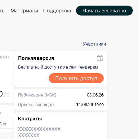
ты
Материалы
Поддержка
Начать бесплатно
Участники
крыт
Полная версия
Бесплатный доступ ко всем тендерам
Получить доступ
0
.00
Публикация
(MSK)
03.06.26
Прием заявок до
11.06.26
10:00
о
Контакты
0
кг
XXXXXXX
XXXXXXX
XXXXXXX