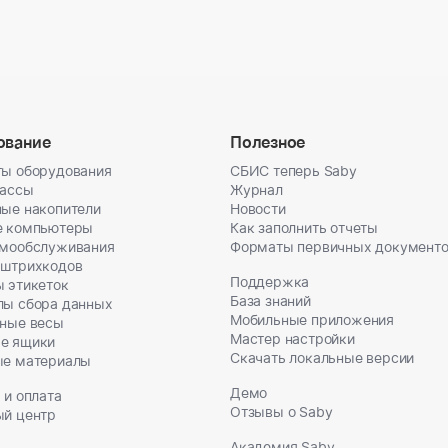
ование
Полезное
ы оборудования
СБИС теперь Saby
кассы
Журнал
ые накопители
Новости
е компьютеры
Как заполнить отчеты
амообслуживания
Форматы первичных документ
 штрихкодов
Поддержка
 этикеток
База знаний
лы сбора данных
Мобильные приложения
ные весы
Мастер настройки
е ящики
Скачать локальные версии
ые материалы
Демо
 и оплата
Отзывы о Saby
ый центр
Академия Saby