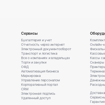
Сервисы
Оборуд
Бухгалтерия и учет
Комплект
Отчетность через интернет
Онлайн-
Электронный документооборот
Фискальн
Транспорт и логистика
Кассовы
Все о компаниях и владельцах
Кассы с
Торги и закупки
Сканеры
ОФД
Принтеры
Автоматизация бизнеса
Термина
Маркировка
Электрон
Управление персоналом
Денежны
Корпоративный портал
Расходн
CRM
Доставка
Электронная подпись
Сервисн
Удаленный доступ
Гарантия