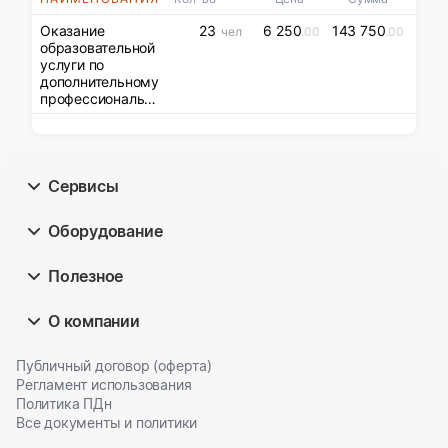
Оказание
23
6 250
143 750
чел
.00
.00
образовательной
услуги по
дополнительному
профессионально
му образованию
безработных
граждан, женщин
в период отпуска
по уходу за
Сервисы
ребенком до
достижения им
Оборудование
возраста трех
лет, незанятых
граждан,
Полезное
которым в
соответствии с
законодательство
О компании
м Российской
Федерации
Публичный договор (оферта)
назначена
Регламент использования
страховая пенсия
Политика ПДн
по старости и
которые
Все документы и политики
стремятся