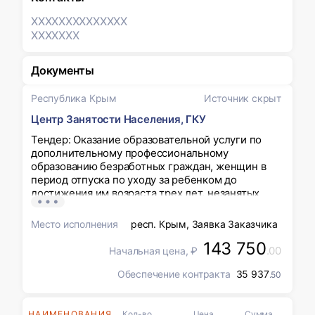
XXXXXXX
XXXXXXX
XXXXXXX
Документы
Республика Крым
Источник скрыт
Центр Занятости Населения, ГКУ
Тендер: Оказание образовательной услуги по
дополнительному профессиональному
образованию безработных граждан, женщин в
период отпуска по уходу за ребенком до
достижения им возраста трех лет, незанятых
граждан, которым в соответствии с
законодательством Российской Федерации
Место исполнения
респ. Крым, Заявка Заказчика
назначена страховая пенсия по старости и
143 750
которые стремятся возобновить трудовую
.00
Начальная цена, ₽
деятельность по программе повышения
квалификации «Подготовка ответственных ИТП
Обеспечение контракта
35 937
.50
за эксплуатацию электроустановок»
НАИМЕНОВАНИЯ
Кол-во
Цена
Сумма