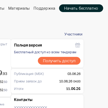
ты
Материалы
Поддержка
Начать бесплатно
Участники
крыт
Полная версия
Бесплатный доступ ко всем тендерам
Получить доступ
9
.93
Публикация
(MSK)
03.06.26
Прием заявок до
10.06.26
62
04:00
.50
Итоги
11.06.26
62
.50
Контакты
мма
XXXXXXX
XXXXXXX