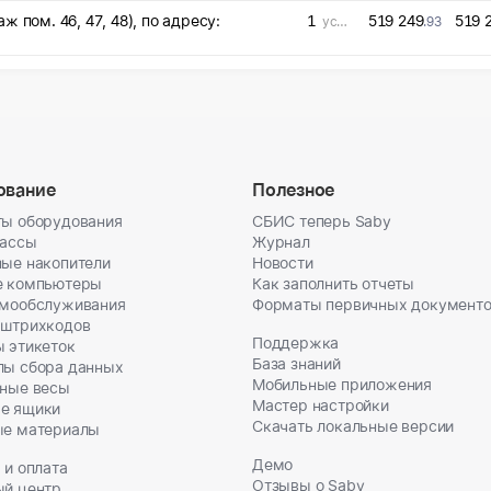
 пом. 46, 47, 48), по адресу:
1
519 249
519 
усл. ед
.93
ование
Полезное
ы оборудования
СБИС теперь Saby
кассы
Журнал
ые накопители
Новости
е компьютеры
Как заполнить отчеты
амообслуживания
Форматы первичных документ
 штрихкодов
Поддержка
 этикеток
База знаний
лы сбора данных
Мобильные приложения
ные весы
Мастер настройки
е ящики
Скачать локальные версии
ые материалы
Демо
 и оплата
Отзывы о Saby
ый центр