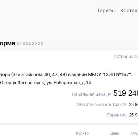
Тарифы
Контак
форме
№ XXXXXXX
Источник с
ора (3-й этаж пом. 46, 47, 48) в здании МБОУ "СОШ №167".
ТО город Зеленогорск, ул. Набережная, д.14
519 24
Начальная цена, ₽
Обеспечение контракта
25 9
Гарантия
25 9
Кол-во
Цена
Су