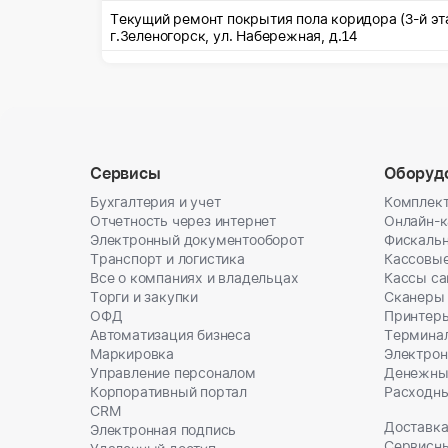
Текущий ремонт покрытия пола коридора (3-й этаж
г.Зеленогорск, ул. Набережная, д.14
Сервисы
Оборуд
Бухгалтерия и учет
Комплект
Отчетность через интернет
Онлайн-
Электронный документооборот
Фискальн
Транспорт и логистика
Кассовы
Все о компаниях и владельцах
Кассы с
Торги и закупки
Сканеры
ОФД
Принтеры
Автоматизация бизнеса
Термина
Маркировка
Электрон
Управление персоналом
Денежны
Корпоративный портал
Расходн
CRM
Доставка
Электронная подпись
Сервисн