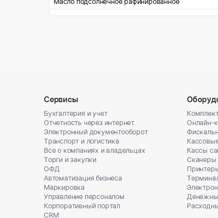
Масло подсолнечное рафинированное
Сервисы
Оборуд
Бухгалтерия и учет
Комплект
Отчетность через интернет
Онлайн-
Электронный документооборот
Фискальн
Транспорт и логистика
Кассовы
Все о компаниях и владельцах
Кассы с
Торги и закупки
Сканеры
ОФД
Принтеры
Автоматизация бизнеса
Термина
Маркировка
Электрон
Управление персоналом
Денежны
Корпоративный портал
Расходн
CRM