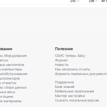
250
158
39 
л
.00
ование
Полезное
ы оборудования
СБИС теперь Saby
кассы
Журнал
ые накопители
Новости
е компьютеры
Как заполнить отчеты
амообслуживания
Форматы первичных документ
 штрихкодов
Поддержка
 этикеток
База знаний
лы сбора данных
Мобильные приложения
ные весы
Мастер настройки
е ящики
Скачать локальные версии
ые материалы