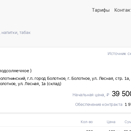
Тарифы
Контак
 напитки, табак
Источник с
подсолнечное )
лотнинский, г.п. город Болотное, г. Болотное, ул. Лесная, стр. 1а,
олотное, ул. Лесная, 1а (склад)
39 50
Начальная цена, ₽
Обеспечение контракта
1 9
Кол-во
Цена
Су