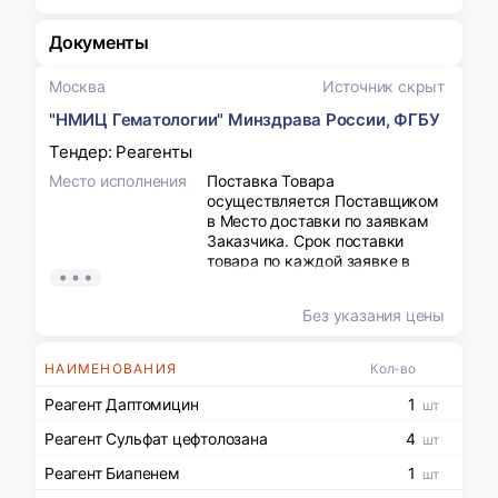
Документы
Москва
Источник скрыт
"НМИЦ Гематологии" Минздрава России, ФГБУ
Тендер: Реагенты
Место исполнения
Поставка Товара
осуществляется Поставщиком
в Место доставки по заявкам
Заказчика. Срок поставки
товара по каждой заявке в
течение 120 календарных дней
с даты направления заявки
Без указания цены
Заказчиком на адрес
электронной почты
Поставщика, указанный в
НАИМЕНОВАНИЯ
Кол-во
Контракте. Единицы товара, не
указанные в заявках
Реагент Даптомицин
1
шт
Заказчика, должны быть
Реагент Сульфат цефтолозана
4
поставлены в фиксированную
шт
дату, а именно «15» декабря
Реагент Биапенем
1
шт
2026.