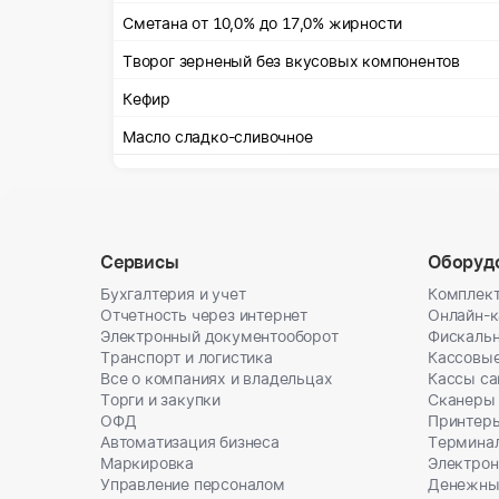
Сметана от 10,0% до 17,0% жирности
Творог зерненый без вкусовых компонентов
Кефир
Масло сладко-сливочное
Сервисы
Оборуд
Бухгалтерия и учет
Комплект
Отчетность через интернет
Онлайн-
Электронный документооборот
Фискальн
Транспорт и логистика
Кассовы
Все о компаниях и владельцах
Кассы с
Торги и закупки
Сканеры
ОФД
Принтеры
Автоматизация бизнеса
Термина
Маркировка
Электрон
Управление персоналом
Денежны