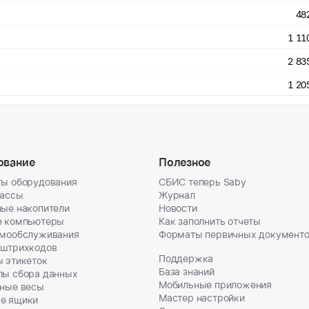
48
1 11
2 83
1 20
ование
Полезное
ы оборудования
СБИС теперь Saby
кассы
Журнал
ые накопители
Новости
е компьютеры
Как заполнить отчеты
амообслуживания
Форматы первичных документ
 штрихкодов
Поддержка
 этикеток
База знаний
лы сбора данных
Мобильные приложения
ные весы
Мастер настройки
е ящики