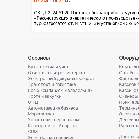
НАИМЕНОВАНИЯ
ОКПД 2: 24.51.20 Поставка безраструбных чугун
«Реконструкция энергетического производствен
турбоагрегатов ст. №№1, 2, 3 и установкой 3-х 
Сервисы
Оборуд
Бухгалтерия и учет
Комплект
Отчетность через интернет
Онлайн-
Электронный документооборот
Фискальн
Транспорт и логистика
Кассовы
Все о компаниях и владельцах
Кассы с
Торги и закупки
Сканеры
ОФД
Принтеры
Автоматизация бизнеса
Термина
Маркировка
Электрон
Управление персоналом
Денежны
Корпоративный портал
Расходн
CRM
Доставка
Электронная подпись