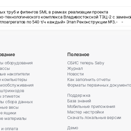
ных труб и фитингов SML в рамках реализации проекта
но-технологического комплекса Владивостокской ТЭЦ-2 с замено
котлоагрегатов по 540 т/ч каждый» Этап Реконструкции №3.- -
ование
Полезное
ы оборудования
СБИС теперь Saby
кассы
Журнал
ые накопители
Новости
е компьютеры
Как заполнить отчеты
амообслуживания
Форматы первичных документ
 штрихкодов
Поддержка
 этикеток
База знаний
лы сбора данных
Мобильные приложения
ные весы
Мастер настройки
е ящики
Скачать локальные версии
ые материалы
Демо
 и оплата