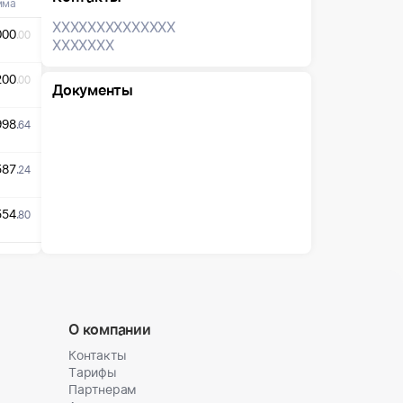
мма
XXXXXXX
XXXXXXX
000
.00
XXXXXXX
200
.00
Документы
998
.64
587
.24
554
.80
О компании
Контакты
Тарифы
Партнерам