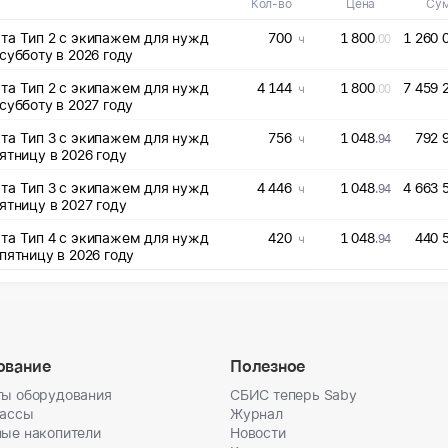
Кол-во
Цена
Су
та Тип 2 с экипажем для нужд
700
1 800
1 260 
ч
.00
недельника по субботу в 2026 году
та Тип 2 с экипажем для нужд
4 144
1 800
7 459 
ч
.00
СПб ГКУ «СПб ИАЦ», 14 часов с понедельника по субботу в 2027 году
та Тип 3 с экипажем для нужд
756
1 048
792 
ч
.94
дельника по пятницу в 2026 году
та Тип 3 с экипажем для нужд
4 446
1 048
4 663 
ч
.94
дельника по пятницу в 2027 году
та Тип 4 с экипажем для нужд
420
1 048
440 
ч
.94
недельника по пятницу в 2026 году
ование
Полезное
ы оборудования
СБИС теперь Saby
кассы
Журнал
ые накопители
Новости