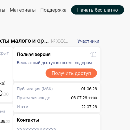
ты
Материалы
Поддержка
Начать бесплатно
предпринимательства
№ XXXXXXX
Участники
крыт
Полная версия
Бесплатный доступ ко всем тендерам
и
Получить доступ
ке)
Публикация
(MSK)
01.06.26
0
.00
Прием заявок до
06.07.26
11:00
Итоги
22.07.26
мма
Контакты
188
.00
XXXXXXX
XXXXXXX