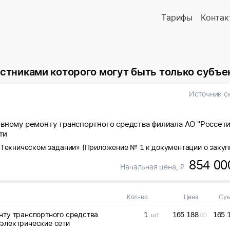
Тарифы
Контак
которого могут быть только субъекты малого и среднего 
Источник с
овному ремонту транспортного средства филиала АО "Россет
ти
«Техническом задании» (Приложение № 1 к документации о закуп
854 00
Начальная цена, ₽
Кол-во
Цена
Су
нту транспортного средства
1
165 188
165 
шт
.00
электрические сети