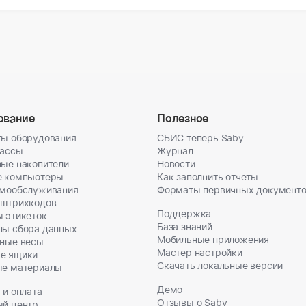
ование
Полезное
ы оборудования
СБИС теперь Saby
кассы
Журнал
ые накопители
Новости
е компьютеры
Как заполнить отчеты
амообслуживания
Форматы первичных документ
 штрихкодов
Поддержка
 этикеток
База знаний
лы сбора данных
Мобильные приложения
ные весы
Мастер настройки
е ящики
Скачать локальные версии
ые материалы
Демо
 и оплата
Отзывы о Saby
ый центр