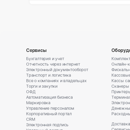
Сервисы
Оборуд
Бухгалтерия и учет
Комплект
Отчетность через интернет
Онлайн-
Электронный документооборот
Фискальн
Транспорт и логистика
Кассовы
Все о компаниях и владельцах
Кассы с
Торги и закупки
Сканеры
ОФД
Принтеры
Автоматизация бизнеса
Термина
Маркировка
Электрон
Управление персоналом
Денежны
Корпоративный портал
Расходн
CRM
Доставка
Электронная подпись
Сервисн