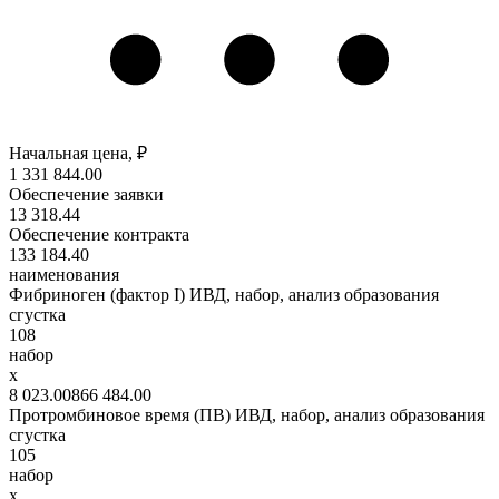
Начальная цена, ₽
1 331 844
.00
Обеспечение заявки
13 318
.44
Обеспечение контракта
133 184
.40
наименования
Фибриноген (фактор I) ИВД, набор, анализ образования
сгустка
108
набор
x
8 023
.00
866 484
.00
Протромбиновое время (ПВ) ИВД, набор, анализ образования
сгустка
105
набор
x