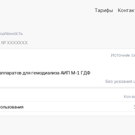
Тарифы
Контак
ышленность
№ XXXXXXX
Источник с
 аппаратов для гемодиализа АИП М-1 ГДФ
Без указания 
Кол-в
пользования