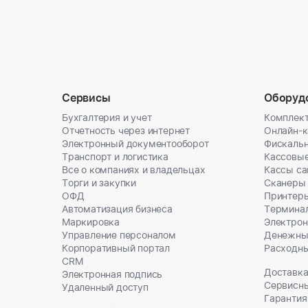
Сервисы
Оборуд
Бухгалтерия и учет
Комплект
Отчетность через интернет
Онлайн-
Электронный документооборот
Фискальн
Транспорт и логистика
Кассовы
Все о компаниях и владельцах
Кассы с
Торги и закупки
Сканеры
ОФД
Принтеры
Автоматизация бизнеса
Термина
Маркировка
Электрон
Управление персоналом
Денежны
Корпоративный портал
Расходн
CRM
Доставка
Электронная подпись
Сервисн
Удаленный доступ
Гарантия