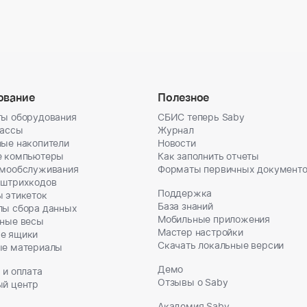
ование
Полезное
ы оборудования
СБИС теперь Saby
кассы
Журнал
ые накопители
Новости
е компьютеры
Как заполнить отчеты
амообслуживания
Форматы первичных документ
 штрихкодов
Поддержка
 этикеток
База знаний
лы сбора данных
Мобильные приложения
ные весы
Мастер настройки
е ящики
Скачать локальные версии
ые материалы
Демо
 и оплата
Отзывы о Saby
ый центр
Академия Saby