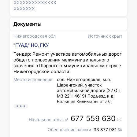
XXXXXXX
XXXXXXX
XXXXXXX
Документы
Нижегородская обл
Источник скрыт
"ГУАД" НО, ГКУ
Тендер: Ремонт участков автомобильных дорог
общего пользования межмуниципального
значения в Шарангском муниципальном округе
Нижегородской области
Место исполнения
обл. Нижегородская, м.о.
Шарангский, участок
автомобильной дороги (22 ОП
МЗ 22Н-4619) Подъезд к д.
Большие Килимары от а/д
Поздеево-Красная Горка км
0+003 - км 2+417; обл.
677 559 630
Нижегородская, м.о.
.00
Начальная цена, ₽
Шарангский, участок
автомобильной дороги (22 ОП
Обеспечение заявки
33 877 981
.50
МЗ 22Н-4625) Поздеево-