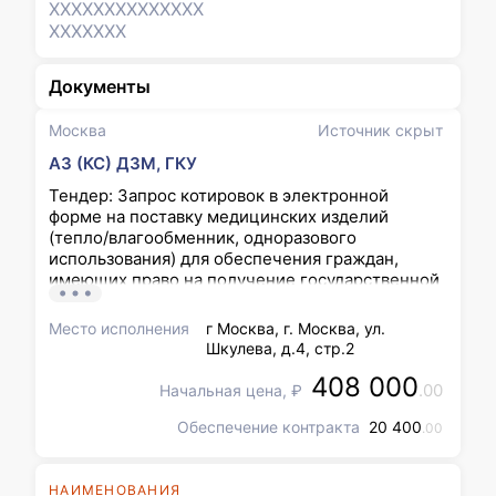
XXXXXXX
XXXXXXX
XXXXXXX
Документы
Москва
Источник скрыт
АЗ (КС) ДЗМ, ГКУ
Тендер: Запрос котировок в электронной
форме на поставку медицинских изделий
(тепло/влагообменник, одноразового
использования) для обеспечения граждан,
имеющих право на получение государственной
социальной помощи в городе Москве (МИ2026-
236)
Место исполнения
г Москва, г. Москва, ул.
Шкулева, д.4, стр.2
408 000
.00
Начальная цена, ₽
Обеспечение контракта
20 400
.00
НАИМЕНОВАНИЯ