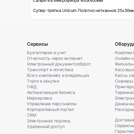
Салфетка Микрофибра 400х400мм
Супер-тряпка Unicum Полотно нетканное 25х30м
Сервисы
Оборуд
Бухгалтерия и учет
Комплект
Отчетность через интернет
Онлайн-
Электронный документооборот
Фискальн
Транспорт и логистика
Кассовы
Все о компаниях и владельцах
Кассы с
Торги и закупки
Сканеры
ОФД
Принтеры
Автоматизация бизнеса
Термина
Маркировка
Электрон
Управление персоналом
Денежны
Корпоративный портал
Расходн
CRM
Доставка
Электронная подпись
Сервисн
Удаленный доступ
Гарантия