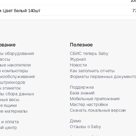
10
м Цвет белый 140шт
7
ование
Полезное
ы оборудования
СБИС теперь Saby
кассы
Журнал
ые накопители
Новости
е компьютеры
Как заполнить отчеты
амообслуживания
Форматы первичных документ
 штрихкодов
Поддержка
 этикеток
База знаний
лы сбора данных
Мобильные приложения
ные весы
Мастер настройки
е ящики
Скачать локальные версии
ые материалы
Демо
 и оплата
Отзывы о Saby
ый центр