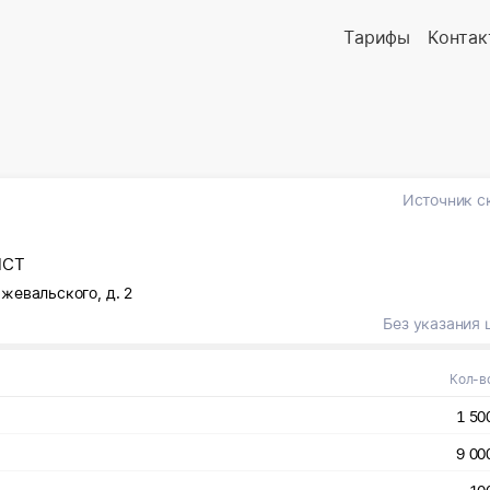
Тарифы
Контак
Источник с
ПСТ
ржевальского, д. 2
Без указания 
Кол-в
1 50
9 00