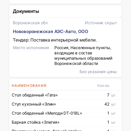
Документы
Воронежская обл
Источник скрыт
Нововоронежская АЭС-Авто, ООО
Тендер: Поставка интерьерной мебели.
Место исполнения
Россия, Населенные пункты,
входящие в состав
муниципальных образований
Воронежской области
Без указания цены
НАИМЕНОВАНИЯ
Кол-во
Стол обеденный «Гата»
7
шт
Стул кухонный «Элин»
42
шт
Стол обеденный «Мелоди DT-018L»
1
шт
Барная стойка «Элегия»
1
шт