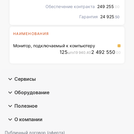
вправе по согласованию
Обеспечение контракта
изменить указанный
249 255
.00
временной период и адрес
Гарантия
24 925
поставки товара в пределах
.50
муниципального образования
город Салехард.
НАИМЕНОВАНИЯ
Монитор, подключаемый к компьютеру
125
2 492 550
шт
x
19 940
.40
.00
Сервисы
Оборудование
Полезное
О компании
Публичный договор (оферта)