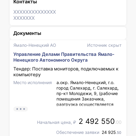
Контакты
XXXXXXX
XXXXXXX
XXXXXXX
Документы
Ямало-Ненецкий АО
Источник скрыт
Управление Делами Правительства Ямало-
Ненецкого Автономного Округа
Тендер: Поставка мониторов, подключаемых к
компьютеру
Место исполнения
а.окр. Ямало-Ненецкий, г.о.
город Салехард, г. Салехард,
пр-кт Молодежи, 9, (рабочие
помещения Заказчика,
разгрузка осуществляется
силами Поставщика). Время
работы склада: с
2 492 550
понедельника по пятницу с 9-
.00
Начальная цена, ₽
00 до 12-00, 14-00 до 17-00 по
местному времени. Стороны
Обеспечение заявки
24 925
.50