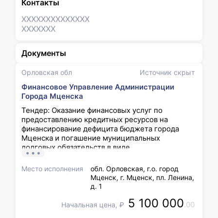
Контакты
XXXXXXX
XXXXXXX
XXXXXXX
Документы
Орловская обл
Источник скрыт
Финансовое Управление Администрации
Города Мценска
Тендер: Оказание финансовых услуг по
предоставлению кредитных ресурсов на
финансирование дефицита бюджета города
Мценска и погашение муниципальных
долговых обязательств в виде
невозобновляемой кредитной линии с лимитом
в сумме 30 000 000-00 (Тридцать миллионов
Место исполнения
обл. Орловская, г.о. город
рублей 00 копеек) на срок 365 дней.
Мценск, г. Мценск, пл. Ленина,
д. 1
5 100 000
.00
Начальная цена, ₽