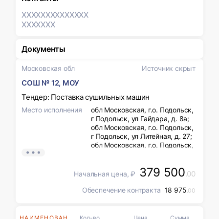
XXXXXXX
XXXXXXX
XXXXXXX
Документы
Московская обл
Источник скрыт
СОШ № 12, МОУ
Тендер: Поставка сушильных машин
Место исполнения
обл Московская, г.о. Подольск,
г Подольск, ул Гайдара, д. 8а;
обл Московская, г.о. Подольск,
г Подольск, ул Литейная, д. 27;
обл Московская, г.о. Подольск,
г Подольск, ул Высотная, д. 7а;
обл Московская, г.о. Подольск,
379 500
г Подольск, ул Чехова, д. 6а
.00
Начальная цена, ₽
Обеспечение контракта
18 975
.00
НАИМЕНОВАНИЯ
Кол-во
Цена
Сумма