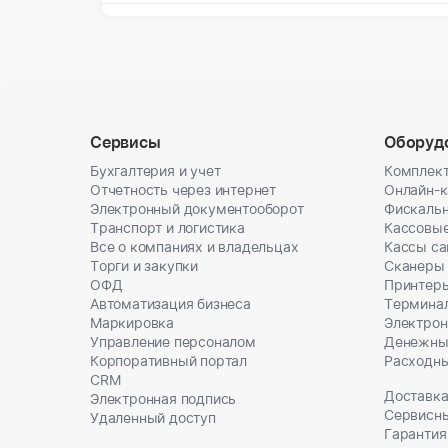
Сервисы
Оборуд
Бухгалтерия и учет
Комплект
Отчетность через интернет
Онлайн-
Электронный документооборот
Фискальн
Транспорт и логистика
Кассовы
Все о компаниях и владельцах
Кассы с
Торги и закупки
Сканеры
ОФД
Принтеры
Автоматизация бизнеса
Термина
Маркировка
Электрон
Управление персоналом
Денежны
Корпоративный портал
Расходн
CRM
Доставка
Электронная подпись
Сервисн
Удаленный доступ
Гарантия