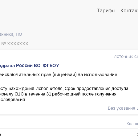
Тарифы
Контак
ехника, ПО
№ XXXXXXX
Источник с
здрава России ВО, ФГБОУ
еисключительных прав (лицензии) на использование
месту нахождения Исполнителя, Срок предоставления доступа
ионалу ЭЦС в течение 31 рабочих дней после получения
сследования
Без указания 
Кол-в
е