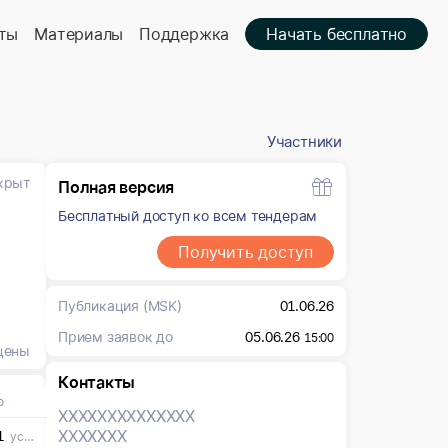
ты
Материалы
Поддержка
Начать бесплатно
Участники
крыт
Полная версия
Бесплатный доступ ко всем тендерам
Получить доступ
Публикация
(MSK)
01.06.26
Прием заявок до
05.06.26
15:00
цены
Контакты
о
XXXXXXX
XXXXXXX
XXXXXXX
1
усл. ед