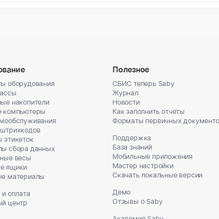
ование
Полезное
ы оборудования
СБИС теперь Saby
кассы
Журнал
ые накопители
Новости
е компьютеры
Как заполнить отчеты
амообслуживания
Форматы первичных документ
 штрихкодов
Поддержка
 этикеток
База знаний
лы сбора данных
Мобильные приложения
ные весы
Мастер настройки
е ящики
Скачать локальные версии
ые материалы
Демо
 и оплата
Отзывы о Saby
ый центр
Академия Saby