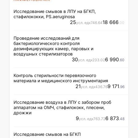
Исследование смывов в ЛПУ на БГКП,
стафилококки, PS.aeruginosa
25
18 666
усл. ед
x
746
.64
.00
Проведение исследований для
бактериологического контроля
дезинфицирующих камер, паровых и
воздушных стерилизаторов
30
6 990
усл. ед
x
233
.02
.60
Контроль стерильности перевязочного
материала и медицинского инструментария
21
9 171
усл. ед
x
436
.76
.96
Исследование воздуха в ЛПУ с забором проб
аппаратом на ОМЧ, стафилококк, плесени,
дрожжи
9
6 873
усл. ед
x
763
.72
.48
Исследование смывов на БГКП