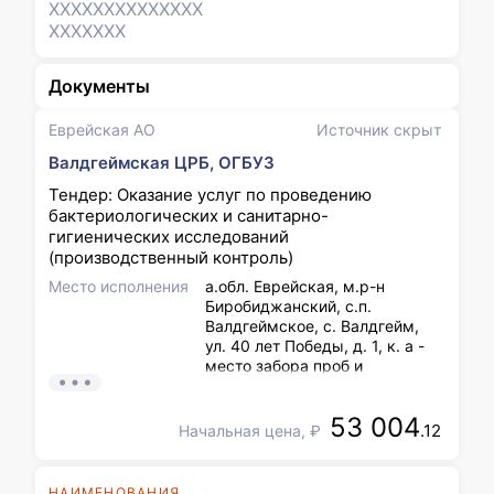
XXXXXXX
XXXXXXX
XXXXXXX
Документы
Еврейская АО
Источник скрыт
Валдгеймская ЦРБ, ОГБУЗ
Тендер: Оказание услуг по проведению
бактериологических и санитарно-
гигиенических исследований
(производственный контроль)
Место исполнения
а.обл. Еврейская, м.р-н
Биробиджанский, с.п.
Валдгеймское, с. Валдгейм,
ул. 40 лет Победы, д. 1, к. а -
место забора проб и
материалов. Место
проведения исследований - по
53 004
месту нахождения
.12
Начальная цена, ₽
лаборатории Исполнителя
НАИМЕНОВАНИЯ