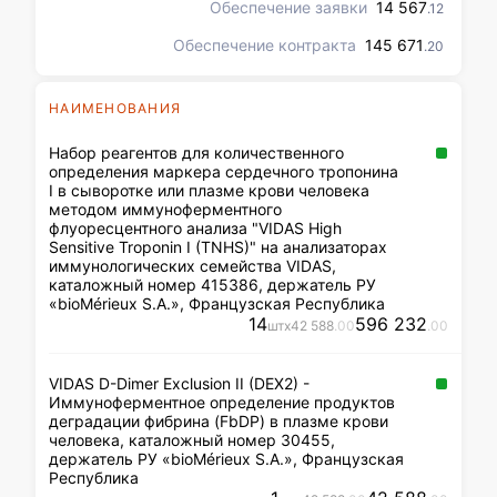
Мурманская область, город
Обеспечение заявки
14 567
.12
Мончегорск, проспект Кирова,
Обеспечение контракта
дом 6, склад.
145 671
.20
НАИМЕНОВАНИЯ
Набор реагентов для количественного
определения маркера сердечного тропонина
I в сыворотке или плазме крови человека
методом иммуноферментного
флуоресцентного анализа "VIDAS High
Sensitive Troponin I (TNHS)" на анализаторах
иммунологических семейства VIDAS,
каталожный номер 415386, держатель РУ
«bioMérieux S.A.», Французская Республика
14
596 232
шт
x
42 588
.00
.00
VIDAS D-Dimer Exclusion II (DEX2) -
Иммуноферментное определение продуктов
деградации фибрина (FbDP) в плазме крови
человека, каталожный номер 30455,
держатель РУ «bioMérieux S.A.», Французская
Республика