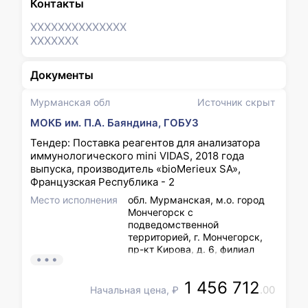
Контакты
XXXXXXX
XXXXXXX
XXXXXXX
Документы
Мурманская обл
Источник скрыт
МОКБ им. П.А. Баяндина, ГОБУЗ
Тендер: Поставка реагентов для анализатора
иммунологического mini VIDAS, 2018 года
выпуска, производитель «bioMerieux SA»,
Французская Республика - 2
Место исполнения
обл. Мурманская, м.о. город
Мончегорск с
подведомственной
территорией, г. Мончегорск,
пр-кт Кирова, д. 6, филиал
ГОБУЗ «МОКБ им. П.А.
Баяндина» - Мончегорская
1 456 712
центральная районная
.00
Начальная цена, ₽
больница: РФ, 184500,