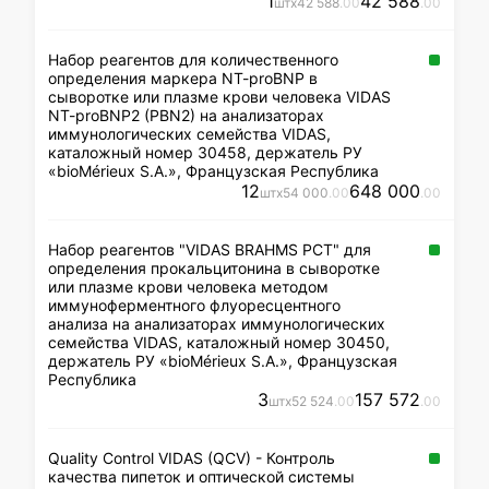
1
42 588
шт
x
42 588
.00
.00
Набор реагентов для количественного
определения маркера NT-proBNP в
сыворотке или плазме крови человека VIDAS
NT-proBNP2 (PBN2) на анализаторах
иммунологических семейства VIDAS,
каталожный номер 30458, держатель РУ
«bioMérieux S.A.», Французская Республика
12
648 000
шт
x
54 000
.00
.00
Набор реагентов "VIDAS BRAHMS РСТ" для
определения прокальцитонина в сыворотке
или плазме крови человека методом
иммуноферментного флуоресцентного
анализа на анализаторах иммунологических
семейства VIDAS, каталожный номер 30450,
держатель РУ «bioMérieux S.A.», Французская
Республика
3
157 572
шт
x
52 524
.00
.00
Quality Control VIDAS (QCV) - Контроль
качества пипеток и оптической системы