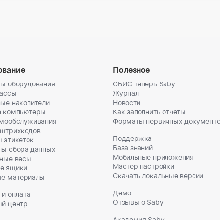
ование
Полезное
ы оборудования
СБИС теперь Saby
кассы
Журнал
ые накопители
Новости
е компьютеры
Как заполнить отчеты
амообслуживания
Форматы первичных документ
 штрихкодов
Поддержка
 этикеток
База знаний
лы сбора данных
Мобильные приложения
ные весы
Мастер настройки
е ящики
Скачать локальные версии
ые материалы
Демо
 и оплата
Отзывы о Saby
ый центр
Академия Saby