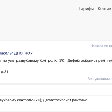
Тарифы
Контак
Источник с
Никель" ДПО, ЧОУ
т по ультразвуковому контролю (УК); Дефектоскопист рентге
 д.31
Без указания 
звуковому контролю (УК); Дефектоскопист рентгено-