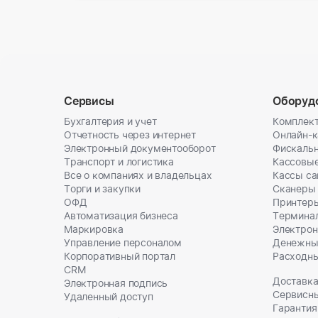
Сервисы
Оборуд
Бухгалтерия и учет
Комплект
Отчетность через интернет
Онлайн-
Электронный документооборот
Фискальн
Транспорт и логистика
Кассовы
Все о компаниях и владельцах
Кассы с
Торги и закупки
Сканеры
ОФД
Принтеры
Автоматизация бизнеса
Термина
Маркировка
Электрон
Управление персоналом
Денежны
Корпоративный портал
Расходн
CRM
Доставка
Электронная подпись
Сервисн
Удаленный доступ
Гарантия