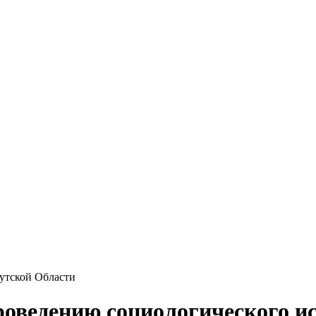
утской Области
роведению социологического и