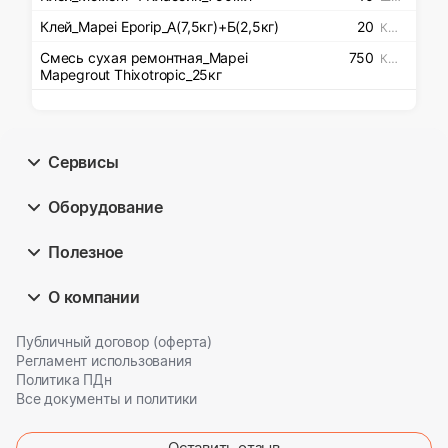
Клей_Mapei Eporip_А(7,5кг)+Б(2,5кг)
20
Килограмм
Смесь сухая ремонтная_Mapei
750
Килограмм
Mapegrout Thixotropic_25кг
Сервисы
Оборудование
Полезное
О компании
Публичный договор (оферта)
Регламент использования
Политика ПДн
Все документы и политики
Оставить отзыв