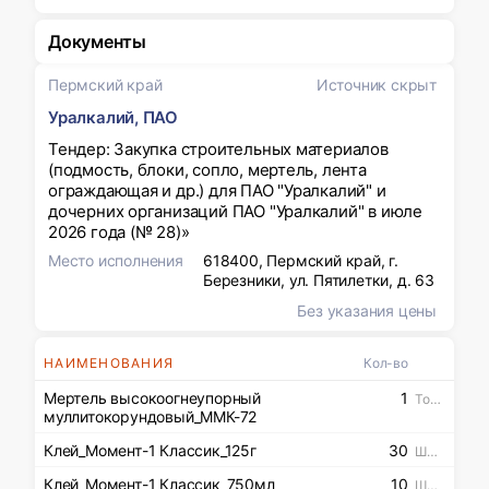
Документы
Пермский край
Источник скрыт
Уралкалий, ПАО
Тендер: Закупка строительных материалов
(подмость, блоки, сопло, мертель, лента
ограждающая и др.) для ПАО "Уралкалий" и
дочерних организаций ПАО "Уралкалий" в июле
2026 года (№ 28)»
Место исполнения
618400, Пермский край, г.
Березники, ул. Пятилетки, д. 63
Без указания цены
НАИМЕНОВАНИЯ
Кол-во
Мертель высокоогнеупорный
1
Тонна
муллитокорундовый_ММК-72
Клей_Момент-1 Классик_125г
30
Штука
Клей_Момент-1 Классик_750мл
10
Штука