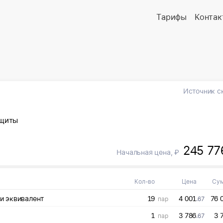
Тарифы
Контак
Источник с
ащиты
245 77
Начальная цена, ₽
Кол-во
Цена
Су
 мужские «LEON medikal» MED701MB или эквивалент
19
4 001
76 
пар
.67
1
3 786
3 
пар
.67