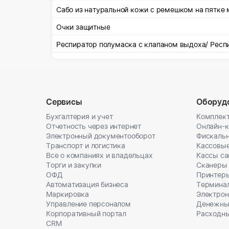
Сабо из натуральной кожи с ремешком на пятке
Очки защитные
Сервисы
Оборуд
Бухгалтерия и учет
Комплект
Отчетность через интернет
Онлайн-
Электронный документооборот
Фискальн
Транспорт и логистика
Кассовы
Все о компаниях и владельцах
Кассы с
Торги и закупки
Сканеры
ОФД
Принтеры
Автоматизация бизнеса
Термина
Маркировка
Электрон
Управление персоналом
Денежны
Корпоративный портал
Расходн
CRM