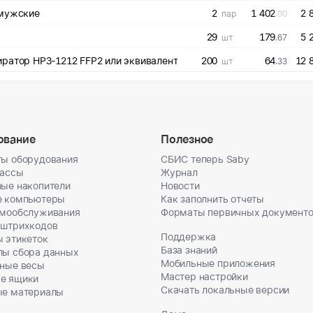
 мужские
2
1 402
2 
пар
.00
29
179
5 
шт
.67
Респиратор полумаска с клапаном выдоха/ Респиратор HP3-1212 FFP2 или эквивалент
200
64
12 
шт
.33
ование
Полезное
ы оборудования
СБИС теперь Saby
кассы
Журнал
ые накопители
Новости
е компьютеры
Как заполнить отчеты
амообслуживания
Форматы первичных документ
 штрихкодов
Поддержка
 этикеток
База знаний
лы сбора данных
Мобильные приложения
ные весы
Мастер настройки
е ящики
Скачать локальные версии
ые материалы