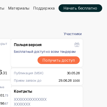
ты
Материалы
Поддержка
Начать бесплатно
Участники
крыт
Полная версия
Бесплатный доступ ко всем тендерам
Получить доступ
6
.31
Публикация
(MSK)
30.05.26
Прием заявок до
29.06.26
10:00
мма
Контакты
031
.73
XXXXXXX
XXXXXXX
786
.67
XXXXXXX