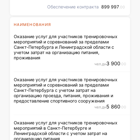
назначается Заказчиком в
Обеспечение контракта
Заявке за 3 дня до начала
899 997
.00
проведения каждого
мероприятия, в
исключительных случаях
НАИМЕНОВАНИЯ
данный срок может быть
сокращен до 12 часов
Оказание услуг для участников тренировочных
мероприятий и соревнований за пределами
Санкт-Петербурга и Ленинградской области с
учетом затрат на организацию питания,
проживания
3 900
чел.дн
.00
Оказание услуг для участников тренировочных
мероприятий и соревнований за пределами
Санкт-Петербурга с учетом затрат на
организацию проезда, питания, проживания и
предоставление спортивного сооружения
5 860
чел.дн
.00
Оказание услуг для участников тренировочных
мероприятий в Санкт-Петербурге и
Ленинградской области с учетом затрат на
организацию питания