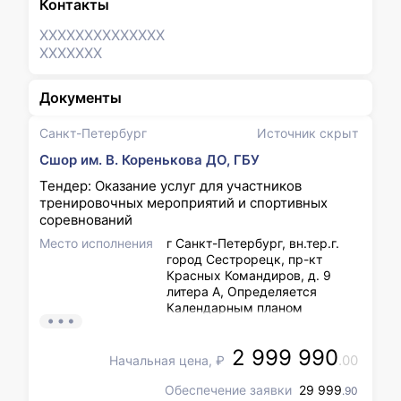
Контакты
XXXXXXX
XXXXXXX
XXXXXXX
Документы
Санкт-Петербург
Источник скрыт
Сшор им. В. Коренькова ДО, ГБУ
Тендер: Оказание услуг для участников
тренировочных мероприятий и спортивных
соревнований
Место исполнения
г Санкт-Петербург, вн.тер.г.
город Сестрорецк, пр-кт
Красных Командиров, д. 9
литера А, Определяется
Календарным планом
спортивно-массовых
мероприятий Заказчика на
2 999 990
2026 год, который может
.00
Начальная цена, ₽
изменяться. Окончательно,
место оказания услуг
Обеспечение заявки
29 999
.90