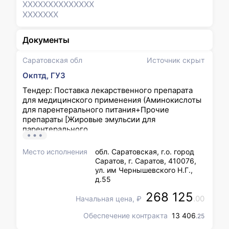
XXXXXXX
XXXXXXX
XXXXXXX
Документы
Саратовская обл
Источник скрыт
Окптд, ГУЗ
Тендер: Поставка лекарственного препарата
для медицинского применения (Аминокислоты
для парентерального питания+Прочие
препараты [Жировые эмульсии для
парентерального
питания+Декстроза+Минералы])
Место исполнения
обл. Саратовская, г.о. город
Саратов, г. Саратов, 410076,
ул. им Чернышевского Н.Г.,
д.55
268 125
.00
Начальная цена, ₽
Обеспечение контракта
13 406
.25