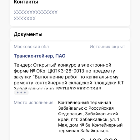
Контакты
XXXXXXX
XXXXXXX
XXXXXXX
Документы
Московская обл
Источник скрыт
Трансконтейнер, ПАО
Тендер: Открытый конкурс в электронной
форме № ОКэ-ЦКПКЗ-26-0013 по предмету
закупки "Выполнение работ по капитальному
ремонту контейнерной складской площадки КТ
Забайкальск (инв. №014/02/00000349,
кадастровый № 75:06:080115:166) филиала ПАО
«ТрансКонтейнер» на Забайкальской железной
Место исполнения
Контейнерный терминал
дороге"
Забайкальск: Российская
Федерация, Забайкальский
край, пгт. Забайкальск, ул. 1
Мая, дом № 6а Контейнерный
терминал Забайкальск.