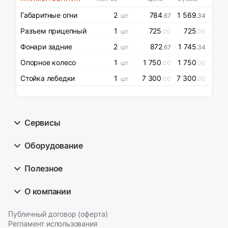
Габаритные огни
2
784
1 569
шт
.67
.34
Разъем прицепный
1
725
725
шт
.00
.00
Фонари задние
2
872
1 745
шт
.67
.34
Опорное колесо
1
1 750
1 750
шт
.00
.00
Стойка лебедки
1
7 300
7 300
шт
.00
.00
Сервисы
Оборудование
Полезное
О компании
Публичный договор (оферта)
Регламент использования