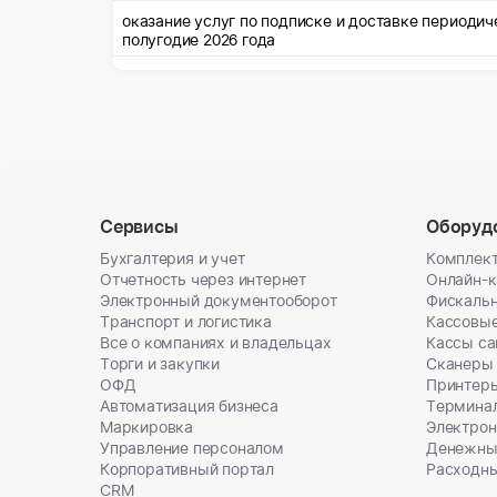
оказание услуг по подписке и доставке периодич
полугодие 2026 года
Сервисы
Оборуд
Бухгалтерия и учет
Комплект
Отчетность через интернет
Онлайн-
Электронный документооборот
Фискальн
Транспорт и логистика
Кассовы
Все о компаниях и владельцах
Кассы с
Торги и закупки
Сканеры
ОФД
Принтеры
Автоматизация бизнеса
Термина
Маркировка
Электрон
Управление персоналом
Денежны
Корпоративный портал
Расходн
CRM