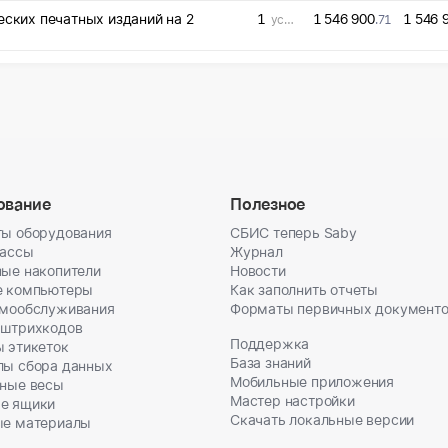
еских печатных изданий на 2
1
1 546 900
1 546 
усл. ед
.71
ование
Полезное
ы оборудования
СБИС теперь Saby
кассы
Журнал
ые накопители
Новости
е компьютеры
Как заполнить отчеты
амообслуживания
Форматы первичных документ
 штрихкодов
Поддержка
 этикеток
База знаний
лы сбора данных
Мобильные приложения
ные весы
Мастер настройки
е ящики
Скачать локальные версии
ые материалы