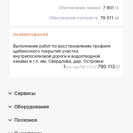
земельный участок с
кадастровым номером
Обеспечение заявки
7 901
.13
47:07:0000000:91211
Обеспечение контракта
79 011
.36
НАИМЕНОВАНИЯ
Выполнение работ по восстановлению профиля
щебеночного покрытия участка
внутрипоселковой дороги и водоотводной
канавы в г.п. им. Свердлова, дер. Островки
1
790 113
усл. ед
x
790 113
.57
.57
Сервисы
Оборудование
Полезное