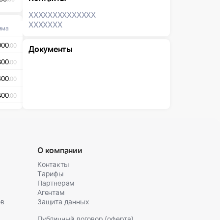
XXXXXXX
XXXXXXX
XXXXXXX
мма
000
.00
Документы
300
.00
400
.00
400
.00
О компании
Контакты
Тарифы
Партнерам
Агентам
ов
Защита данных
Публичный договор (оферта)