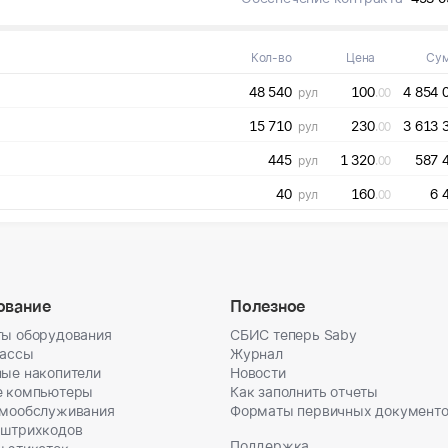
Кол-во
Цена
Су
48 540
100
4 854 
рул
.00
15 710
230
3 613 
рул
.00
445
1 320
587 
рул
.00
40
160
6 
рул
.00
ование
Полезное
ы оборудования
СБИС теперь Saby
кассы
Журнал
ые накопители
Новости
е компьютеры
Как заполнить отчеты
амообслуживания
Форматы первичных документ
 штрихкодов
Поддержка