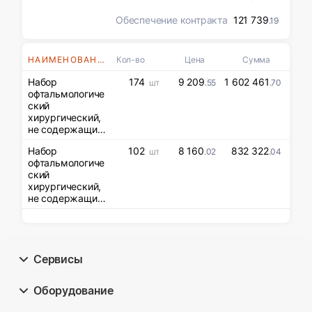
Обеспечение контракта
121 739
.19
НАИМЕНОВАНИЯ
Кол-во
Цена
Сумма
Набор
174
9 209
1 602 461
шт
.55
.70
офтальмологиче
ский
хирургический,
не содержащий
лекарственные
Набор
102
8 160
832 322
шт
.02
.04
средства,
офтальмологиче
одноразового
ский
использования
хирургический,
не содержащий
лекарственные
средства,
одноразового
использования
Сервисы
Оборудование