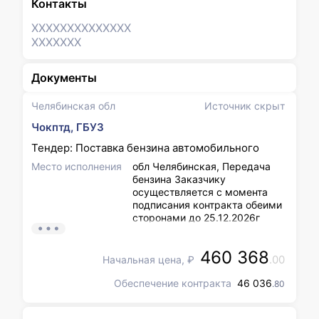
Контакты
XXXXXXX
XXXXXXX
XXXXXXX
Документы
Челябинская обл
Источник скрыт
Чокптд, ГБУЗ
Тендер: Поставка бензина автомобильного
Место исполнения
обл Челябинская, Передача
бензина Заказчику
осуществляется с момента
подписания контракта обеими
сторонами до 25.12.2026г
через сеть АЗС в г. Чебаркуль
(не менее одной заправки в
460 368
городе), в с. Кундравы
.00
Начальная цена, ₽
Чебаркульского р-на (не
менее одной заправки в
Обеспечение контракта
46 036
.80
населенном пункте или в
радиусе 15 км).