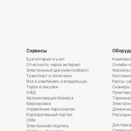
Сервисы
Оборуд
Бухгалтерия и учет
Комплект
Отчетность через интернет
Онлайн-
Электронный документооборот
Фискальн
Транспорт и логистика
Кассовы
Все о компаниях и владельцах
Кассы с
Торги и закупки
Сканеры
ОФД
Принтеры
Автоматизация бизнеса
Термина
Маркировка
Электрон
Управление персоналом
Денежны
Корпоративный портал
Расходн
CRM
Доставка
Электронная подпись
Сервисн