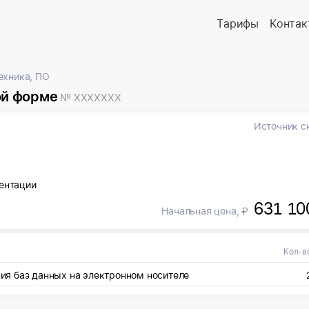
Тарифы
Контак
ехника, ПО
ой форме
№ XXXXXXX
Источник с
я
ентации
631 10
Начальная цена, ₽
Кол-в
я баз данных на электронном носителе