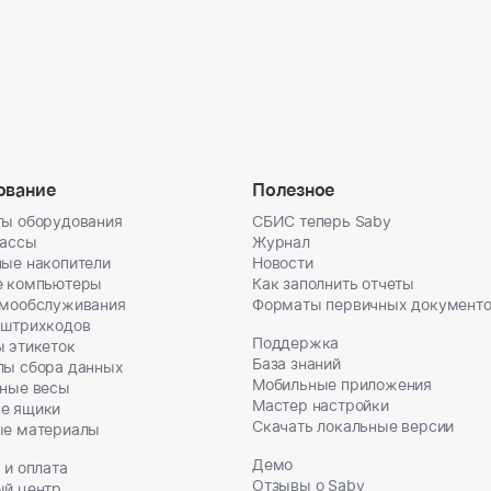
ование
Полезное
ы оборудования
СБИС теперь Saby
кассы
Журнал
ые накопители
Новости
е компьютеры
Как заполнить отчеты
амообслуживания
Форматы первичных документ
 штрихкодов
Поддержка
 этикеток
База знаний
лы сбора данных
Мобильные приложения
ные весы
Мастер настройки
е ящики
Скачать локальные версии
ые материалы
Демо
 и оплата
Отзывы о Saby
ый центр