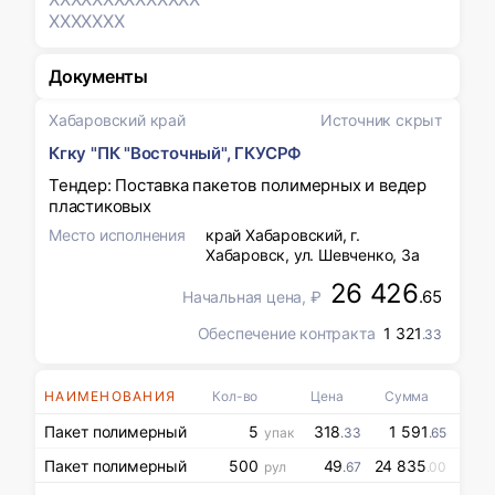
XXXXXXX
Документы
Хабаровский край
Источник скрыт
Кгку "ПК "Восточный", ГКУСРФ
Тендер: Поставка пакетов полимерных и ведер
пластиковых
Место исполнения
край Хабаровский, г.
Хабаровск, ул. Шевченко, 3а
26 426
.65
Начальная цена, ₽
Обеспечение контракта
1 321
.33
НАИМЕНОВАНИЯ
Кол-во
Цена
Сумма
Пакет полимерный
5
318
1 591
упак
.33
.65
Пакет полимерный
500
49
24 835
рул
.67
.00