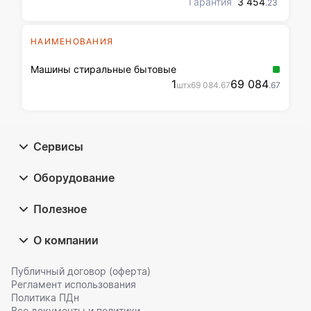
поставки Товара: в течение
Гарантия
3 454
.23
10-ти рабочих дней с даты
подписания Государственного
контракта.
НАИМЕНОВАНИЯ
Машины стиральные бытовые
1
69 084
шт
x
69 084
.67
.67
Сервисы
Оборудование
Полезное
О компании
Публичный договор (оферта)
Регламент использования
Политика ПДн
Все документы и политики