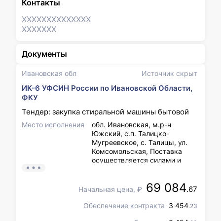
Контакты
XXXXXXX
XXXXXXX
XXXXXXX
Документы
Ивановская обл
Источник скрыт
ИК-6 УФСИН России по Ивановской Области,
ФКУ
Тендер: закупка стиральной машины бытовой
Место исполнения
обл. Ивановская, м.р-н
Южский, с.п. Талицко-
Мугреевское, с. Талицы, ул.
Комсомольская, Поставка
осуществляется силами и
средствами Поставщика и за
его счет. Место поставки и
69 084
приемки Товара: 155644
.67
Начальная цена, ₽
Ивановская область, Южский
район, с.Талицы, ул.
Обеспечение контракта
3 454
.23
Комсомольская, д.10Б. Срок