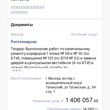
XXXXXXX
XXXXXXX
XXXXXXX
Документы
Москва
Источник скрыт
Ростехнадзор
Тендер: Выполнение работ по капитальному
ремонту коридоров 1 этажа № 56 и № 55 (по
БТИ), помещения № 101 (по БТИ № З2) и замене
дверей в центральном вестибюле (А по БТИ) в
здании Федеральной службы по
экологическому, технологическому и атомному
надзору
Место исполнения
г Москва, вн.тер.г.
муниципальный округ
Таганский, ул Таганская, д. 34
стр. 1
1 406 057
.48
Начальная цена, ₽
Обеспечение заявки
14 060
.57