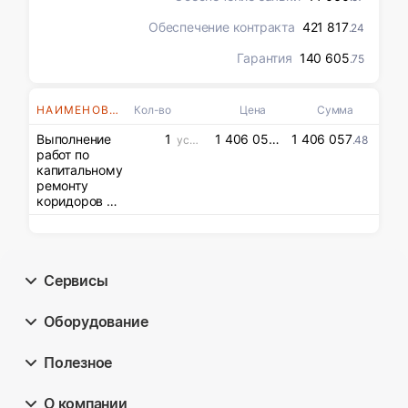
Обеспечение контракта
421 817
.24
Гарантия
140 605
.75
НАИМЕНОВАНИЯ
Кол-во
Цена
Сумма
Выполнение
1
1 406 057
1 406 057
усл. ед
.48
.48
работ по
капитальному
ремонту
коридоров 1
этажа № 56 и
№ 55 (по
БТИ),
помещения
№ 101 (по
Сервисы
БТИ № З2) и
замене
Оборудование
дверей в
центральном
вестибюле (А
Полезное
по БТИ) в
здании
Федеральной
О компании