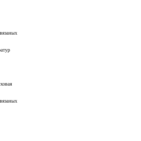
 вязаных
ратур
ховая
 вязаных