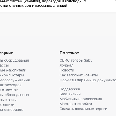
ьных систем (каналов), водоводов и водоводных
истки сточных вод и насосных станций
ование
Полезное
ы оборудования
СБИС теперь Saby
кассы
Журнал
ые накопители
Новости
е компьютеры
Как заполнить отчеты
амообслуживания
Форматы первичных документ
 штрихкодов
Поддержка
 этикеток
База знаний
лы сбора данных
Мобильные приложения
ные весы
Мастер настройки
е ящики
Скачать локальные версии
ые материалы