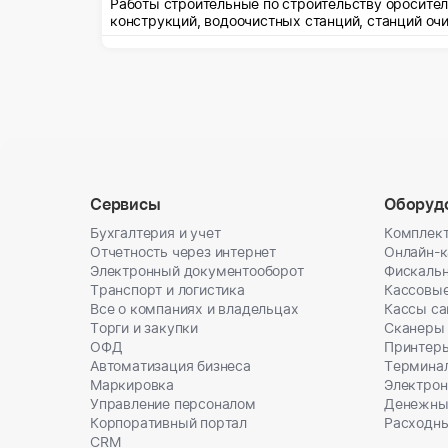
Работы строительные по строительству оросител
конструкций, водоочистных станций, станций оч
Сервисы
Оборуд
Бухгалтерия и учет
Комплект
Отчетность через интернет
Онлайн-
Электронный документооборот
Фискальн
Транспорт и логистика
Кассовы
Все о компаниях и владельцах
Кассы с
Торги и закупки
Сканеры
ОФД
Принтеры
Автоматизация бизнеса
Термина
Маркировка
Электрон
Управление персоналом
Денежны
Корпоративный портал
Расходн
CRM