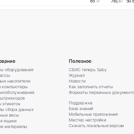
65
781
50 
кг
.67
ование
Полезное
ы оборудования
СБИС теперь Saby
кассы
Журнал
ые накопители
Новости
е компьютеры
Как заполнить отчеты
амообслуживания
Форматы первичных документ
 штрихкодов
Поддержка
 этикеток
База знаний
лы сбора данных
Мобильные приложения
ные весы
Мастер настройки
е ящики
Скачать локальные версии
ые материалы