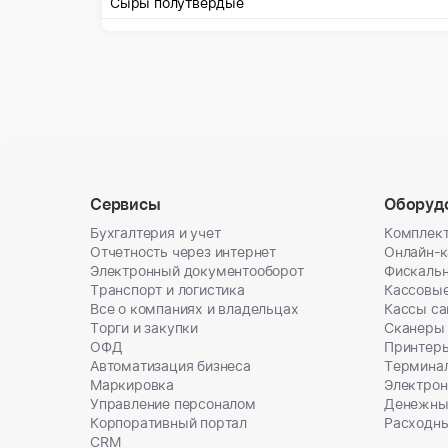
Сыры полутвердые
Сервисы
Оборуд
Бухгалтерия и учет
Комплект
Отчетность через интернет
Онлайн-
Электронный документооборот
Фискальн
Транспорт и логистика
Кассовы
Все о компаниях и владельцах
Кассы с
Торги и закупки
Сканеры
ОФД
Принтеры
Автоматизация бизнеса
Термина
Маркировка
Электрон
Управление персоналом
Денежны
Корпоративный портал
Расходн
CRM